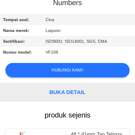
KUALITAS
Numbers
HUBUNGI
Tempat asal:
Cina
KAMI
Nama merek:
Laipson
Sertifikasi:
ISO9001: ISO14001, SGS, CMA
BERITA
Nomor model:
VF108
PERMINTAAN
HUBUNGI KAMI!
PENAWARAN
BUKA DETAIL
SITEMAP
produk sejenis
PRIVACY
POLICY
48 * 41mm Tag Telinga