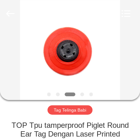
TECHNOLOGY
CO.,
LTD..
All
Rights
Reserved.
Developed
by
RUMAH
ECER
PRODUK
TENTANG
KAMI
TUR
PABRIK
Tag Telinga Babi
TOP Tpu tamperproof Piglet Round
KONTROL
Ear Tag Dengan Laser Printed