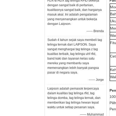
Par
FDX-B HDX tag telinga RFID bekerja
dengan sangat baik di pertanian,
Mo
kualitasnya sangat baik, dan harganya
Bah
masuk akal. Ini adalah pengalaman
yang menyenangkan untuk bekerja
Uku
dengan Laipson.
Me
—— Brenda
Wa
Sudah 4 tahun sejak saya membeli tag
Fit
telinga ternak dari LAIPSON. Saya
sangat menghargai tag telinga z tag
kualitas terbaik, tag telinga uhf rfid,
Cet
band kaki dan layanan kelas satu
mereka yang membantu saya
memenangkan lebih banyak pangsa
Keh
pasar di negara saya.
Wak
—— Jorge
Laipson adalah pemasok terpercaya
Pen
dalam kualitas tag telinga rfid, tag
100
telinga domba, tag telinga ternak, dan
memberikan tag telinga hewan tepat
Pil
waktu untuk setiap pesanan saya.
Pen
—— Muhammad