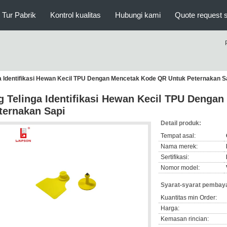
Tur Pabrik
Kontrol kualitas
Hubungi kami
Quote request 
ga Identifikasi Hewan Kecil TPU Dengan Mencetak Kode QR Untuk Peternakan S
g Telinga Identifikasi Hewan Kecil TPU Denga
ternakan Sapi
Detail produk:
Tempat asal:
Nama merek:
Sertifikasi:
Nomor model:
Syarat-syarat pembaya
Kuantitas min Order:
Harga:
Kemasan rincian: