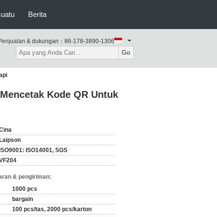
suatu
Berita
Penjualan & dukungan：
86-178-3890-1306
Go
api
n Mencetak Kode QR Untuk
Cina
Laipson
ISO9001: ISO14001, SGS
VF204
ran & pengiriman:
1000 pcs
bargain
100 pcs/tas, 2000 pcs/karton