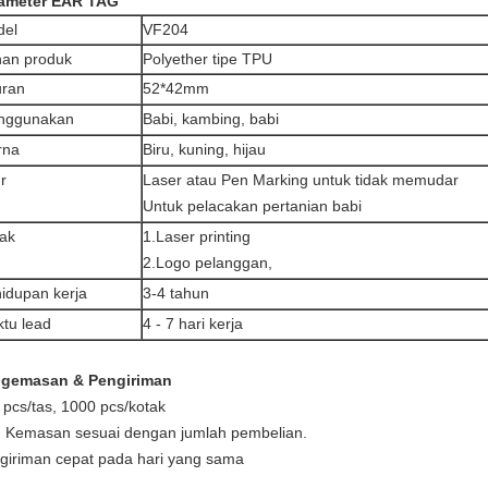
ameter EAR TAG
del
VF204
an produk
Polyether tipe TPU
ran
52*42mm
nggunakan
Babi, kambing, babi
rna
Biru, kuning, hijau
ur
Laser atau Pen Marking untuk tidak memudar
Untuk pelacakan pertanian babi
ak
1.Laser printing
2.Logo pelanggan,
idupan kerja
3-4 tahun
tu lead
4 - 7 hari kerja
gemasan & Pengiriman
 pcs/tas, 1000 pcs/kotak
ih Kemasan sesuai dengan jumlah pembelian.
giriman cepat pada hari yang sama