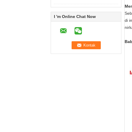
Men
Seb
I 'm Online Chat Now
di 
nir
Bab