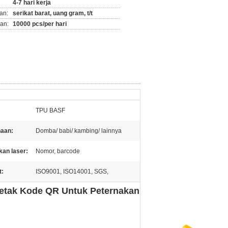
4-7 hari kerja
an:
serikat barat, uang gram, t/t
an:
10000 pcs/per hari
TPU BASF
aan:
Domba/ babi/ kambing/ lainnya
an laser:
Nomor, barcode
t:
ISO9001, ISO14001, SGS,
cetak Kode QR Untuk Peternakan