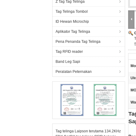
Z Tag Tag Telinga
Tag Telinga Tombol
ID Hewan Microchip
Aplikator Tag Telinga
Pena Penanda Tag Telinga
Tag RFID reader
Band Leg Sapi
Mo
Peralatan Peternakan
Uku
MO
Wa
Ta
Sa
Tag telinga Laipson terutama 134.2KHz