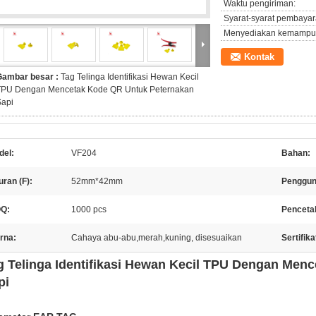
Waktu pengiriman:
Syarat-syarat pembayar
Menyediakan kemampu
Kontak
Gambar besar :
Tag Telinga Identifikasi Hewan Kecil
TPU Dengan Mencetak Kode QR Untuk Peternakan
Sapi
del:
VF204
Bahan:
ran (F):
52mm*42mm
Penggun
Q:
1000 pcs
Pencetak
rna:
Cahaya abu-abu,merah,kuning, disesuaikan
Sertifika
g Telinga Identifikasi Hewan Kecil TPU Dengan Men
pi