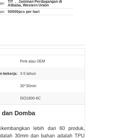
T/T ， Jaminan Perdagangan di
an:
Alibaba, Western Union
an:
50000pcs per hari
Pink atau OEM
n bekerja:
3-5 tahun
30*30mm
ISO1800-6C
i dan Domba
dikembangkan lebih dari 60 produk,
 adalah 30mm dan bahan adalah TPU