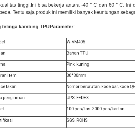
kualitas tinggi.Ini bisa bekerja antara -40 ° C dan 60 ° C. I
beda. Tentu saja produk ini memiliki banyak keuntungan sebagai
 telinga kambing TPU
Parameter:
del
W-VM405
han
Bahan TPU
rna
Pink, kuning
ran Item
30*30mm
ncetakan
Nomor berurutan, kode bar, kode QR
a pengiriman
UPS, FEDEX
et
100 pcs/tas. 3000 pcs/karton
tifikasi
SGS, ROHS