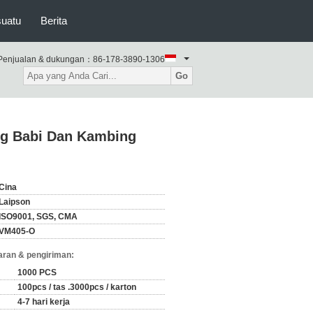
suatu
Berita
Penjualan & dukungan：
86-178-3890-1306
Go
ng Babi Dan Kambing
Cina
Laipson
ISO9001, SGS, CMA
VM405-O
ran & pengiriman:
1000 PCS
100pcs / tas .3000pcs / karton
4-7 hari kerja