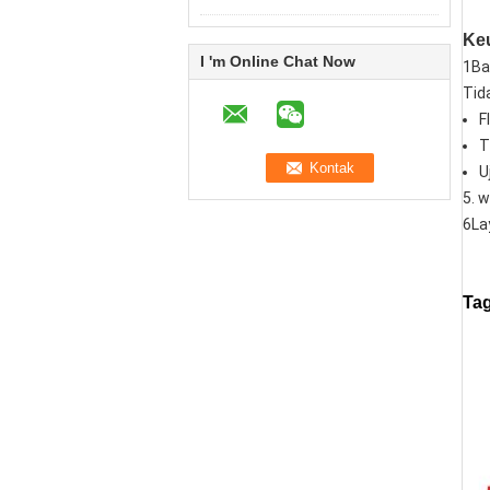
Keu
I 'm Online Chat Now
1Ba
Tid
F
T
U
5. 
6La
Tag