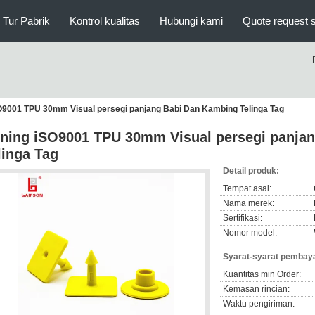
Tur Pabrik
Kontrol kualitas
Hubungi kami
Quote request 
O9001 TPU 30mm Visual persegi panjang Babi Dan Kambing Telinga Tag
ning iSO9001 TPU 30mm Visual persegi panja
linga Tag
Detail produk:
Tempat asal:
Nama merek:
Sertifikasi:
Nomor model:
Syarat-syarat pembaya
Kuantitas min Order:
Kemasan rincian:
Waktu pengiriman: