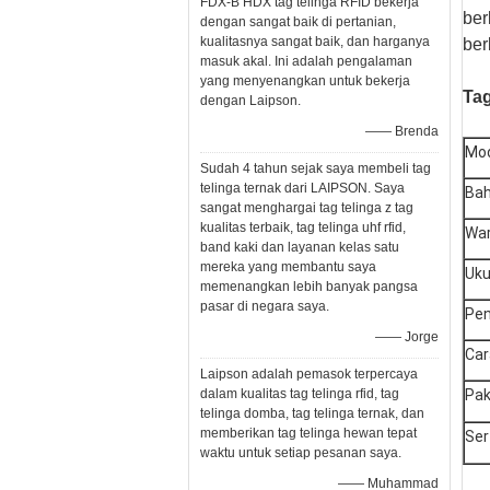
FDX-B HDX tag telinga RFID bekerja
ber
dengan sangat baik di pertanian,
kualitasnya sangat baik, dan harganya
ber
masuk akal. Ini adalah pengalaman
yang menyenangkan untuk bekerja
Tag
dengan Laipson.
—— Brenda
Mo
Sudah 4 tahun sejak saya membeli tag
telinga ternak dari LAIPSON. Saya
Ba
sangat menghargai tag telinga z tag
kualitas terbaik, tag telinga uhf rfid,
Wa
band kaki dan layanan kelas satu
mereka yang membantu saya
Uku
memenangkan lebih banyak pangsa
pasar di negara saya.
Pe
—— Jorge
Car
Laipson adalah pemasok terpercaya
dalam kualitas tag telinga rfid, tag
Pak
telinga domba, tag telinga ternak, dan
memberikan tag telinga hewan tepat
Ser
waktu untuk setiap pesanan saya.
—— Muhammad