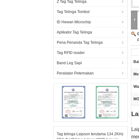
Z Tag Tag Telinga
Tag Telinga Tombol
ID Hewan Microchip
Aplikator Tag Telinga
p
Pena Penanda Tag Telinga
Tag RFID reader
Ba
Band Leg Sapi
Peralatan Peternakan
Me
Wa
MO
La
Lai
Tag telinga Laipson terutama 134.2KHz
me