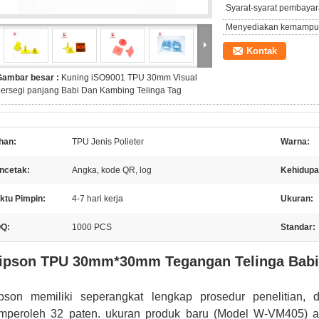
Syarat-syarat pembayar
Menyediakan kemampu
Kontak
Gambar besar :
Kuning iSO9001 TPU 30mm Visual
ersegi panjang Babi Dan Kambing Telinga Tag
han:
TPU Jenis Polieter
Warna:
ncetak:
Angka, kode QR, log
Kehidupa
ktu Pimpin:
4-7 hari kerja
Ukuran:
Q:
1000 PCS
Standar:
ipson TPU 30mm*30mm Tegangan Telinga Bab
pson memiliki seperangkat lengkap prosedur penelitian, 
mperoleh 32 paten. ukuran produk baru (Model W-VM405)