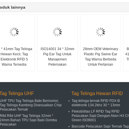
oduk lainnya
 * 41mm Tag Telinga
ISO14001 34 * 32mm
28mm OEM Veterinary
B
Hewan Kecil, Tag
Pig Ear Tag Untuk
Plastic Pig Swine Ear
41
Elektronik RFID 5
Manajemen
Tag Warna Berbeda
T
Warna Tersedia
Peternakan
Untuk Pertanian
Tag Telinga UHF
Tag Telinga Hewan RFID
UHF TPU Tag Telinga Babi Bernomor,
Tag telinga ternak RFID FDX-B
Tag Telinga Kambing Disesuaikan Chip
elektronik 134.2khz 30 * 13mm
Pelacakan Ternak
Fleksibilitas LF RFID Tag RFID
Rfid Rfid UHF Tag Telinga 32mm *
Pelacakan Sapi Dengan Alien H3 Ch
24mm Bahan TPU Sapi Babi Domba
Green ISO9001
Pelacakan
Barcode Pelacakan Sapi Ternak Tag