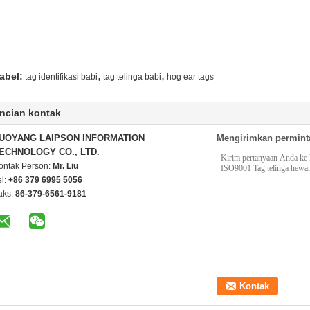
,
,
abel:
tag identifikasi babi
tag telinga babi
hog ear tags
ncian kontak
UOYANG LAIPSON INFORMATION
Mengirimkan permint
ECHNOLOGY CO., LTD.
ontak Person:
Mr. Liu
el:
+86 379 6995 5056
aks:
86-379-6561-9181