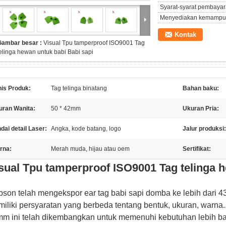
Syarat-syarat pembayar
Menyediakan kemampu
Kontak
Gambar besar :
Visual Tpu tamperproof ISO9001 Tag
elinga hewan untuk babi Babi sapi
nis Produk:
Tag telinga binatang
Bahan baku:
uran Wanita:
50 * 42mm
Ukuran Pria:
dai detail Laser:
Angka, kode batang, logo
Jalur produksi:
rna:
Merah muda, hijau atau oem
Sertifikat:
sual Tpu tamperproof ISO9001 Tag telinga h
pson telah mengekspor ear tag babi sapi domba ke lebih dari 4
iliki persyaratan yang berbeda tentang bentuk, ukuran, warna..
m ini telah dikembangkan untuk memenuhi kebutuhan lebih ba