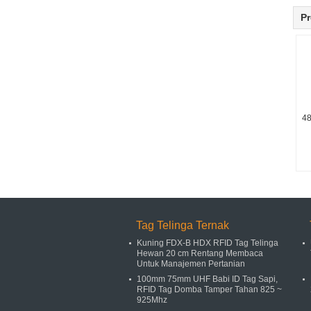
Pr
48
Tag Telinga Ternak
Kuning FDX-B HDX RFID Tag Telinga
Hewan 20 cm Rentang Membaca
Untuk Manajemen Pertanian
100mm 75mm UHF Babi ID Tag Sapi,
RFID Tag Domba Tamper Tahan 825 ~
925Mhz