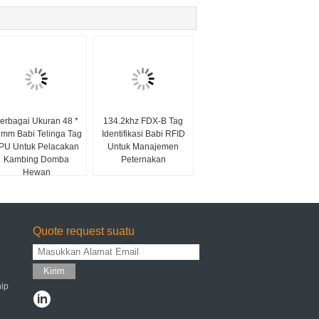
erbagai Ukuran 48 *
134.2khz FDX-B Tag
mm Babi Telinga Tag
Identifikasi Babi RFID
PU Untuk Pelacakan
Untuk Manajemen
Kambing Domba
Peternakan
Hewan
Quote request suatu
Kirim
ip