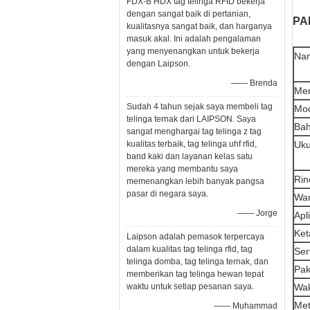
FDX-B HDX tag telinga RFID bekerja
dengan sangat baik di pertanian,
PA
kualitasnya sangat baik, dan harganya
masuk akal. Ini adalah pengalaman
yang menyenangkan untuk bekerja
Na
dengan Laipson.
—— Brenda
Me
Sudah 4 tahun sejak saya membeli tag
Mo
telinga ternak dari LAIPSON. Saya
Ba
sangat menghargai tag telinga z tag
kualitas terbaik, tag telinga uhf rfid,
Uku
band kaki dan layanan kelas satu
mereka yang membantu saya
Rin
memenangkan lebih banyak pangsa
pasar di negara saya.
Wa
—— Jorge
Apl
Ket
Laipson adalah pemasok terpercaya
dalam kualitas tag telinga rfid, tag
Sert
telinga domba, tag telinga ternak, dan
Pak
memberikan tag telinga hewan tepat
waktu untuk setiap pesanan saya.
Wak
Me
—— Muhammad