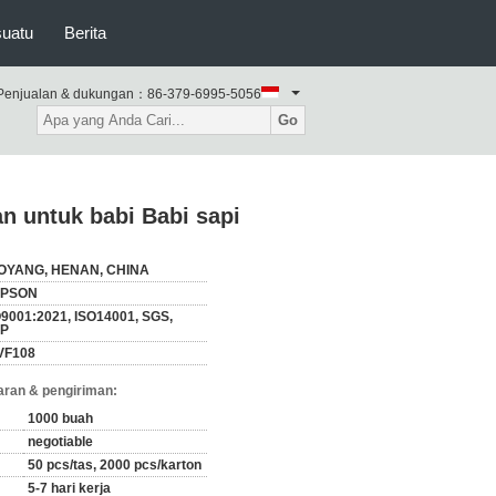
suatu
Berita
Penjualan & dukungan：
86-379-6995-5056
Go
n untuk babi Babi sapi
OYANG, HENAN, CHINA
IPSON
9001:2021, ISO14001, SGS,
P
VF108
ran & pengiriman:
1000 buah
negotiable
50 pcs/tas, 2000 pcs/karton
5-7 hari kerja