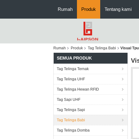
Rumah
Produk
Tentang kami
Rumah
Produk
Tag Telinga Babi
Visual Tpu
SEMUA PRODUK
Vi
Tag Telinga Ternak
Tag Telinga UHF
Tag Telinga Hewan RFID
Tag Sapi UHF
Tag Telinga Sapi
Tag Telinga Babi
Tag Telinga Domba