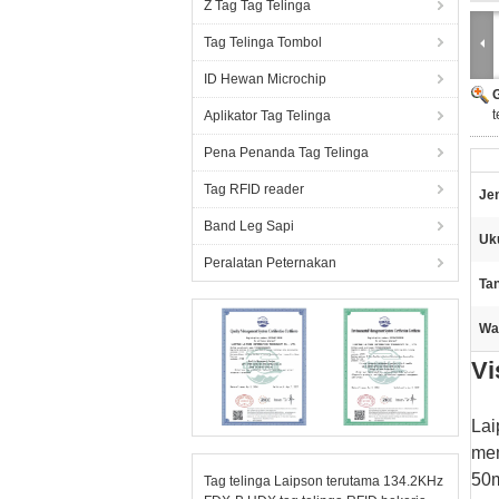
Z Tag Tag Telinga
Tag Telinga Tombol
ID Hewan Microchip
t
Aplikator Tag Telinga
Pena Penanda Tag Telinga
Tag RFID reader
Je
Band Leg Sapi
Uk
Peralatan Peternakan
Tan
Wa
Vi
Lai
mem
50m
Tag telinga Laipson terutama 134.2KHz