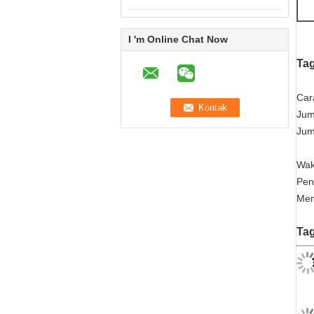
I 'm Online Chat Now
Tag
Car
Jum
Jum
Wak
Pen
Men
Tag