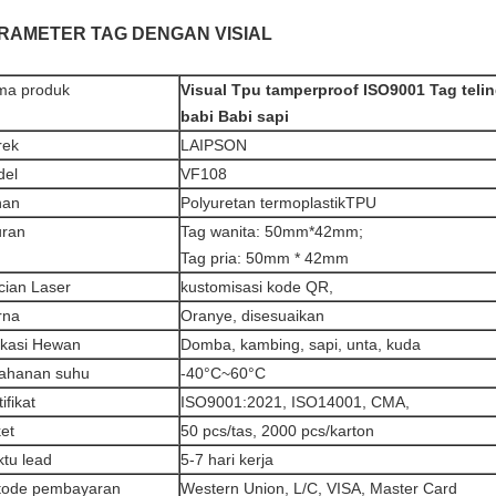
RAMETER TAG DENGAN VISIAL
ma produk
Visual Tpu tamperproof ISO9001 Tag teli
babi Babi sapi
rek
LAIPSON
del
VF108
han
Polyuretan termoplastik
TPU
ran
Tag wanita: 50mm*42mm;
Tag pria: 50mm * 42mm
cian Laser
kustomisasi kode QR,
rna
Oranye, disesuaikan
ikasi Hewan
Domba, kambing, sapi, unta, kuda
ahanan suhu
-40°C~60°C
ifikat
ISO9001:2021, ISO14001, CMA,
et
50 pcs/tas, 2000 pcs/karton
tu lead
5-7 hari kerja
tode pembayaran
Western Union, L/C, VISA, Master Card