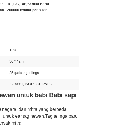
an:
T/T, L/C, D/P, Serikat Barat
an:
200000 lembar per bulan
TPU
50 * 42mm
25 garis tag telinga
ISO9001, ISO14001, RoHS
ewan untuk babi Babi sapi
3 negara, dan mitra yang berbeda
. untuk ear tag hewan.Tag telinga baru
nyak mitra.