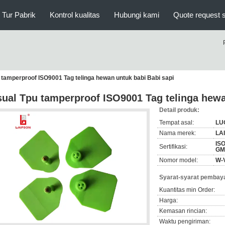
Tur Pabrik
Kontrol kualitas
Hubungi kami
Quote request 
 tamperproof ISO9001 Tag telinga hewan untuk babi Babi sapi
sual Tpu tamperproof ISO9001 Tag telinga hewa
Detail produk:
Tempat asal:
LU
Nama merek:
LA
ISO
Sertifikasi:
GM
Nomor model:
W-
Syarat-syarat pembaya
Kuantitas min Order:
Harga:
Kemasan rincian:
Waktu pengiriman: