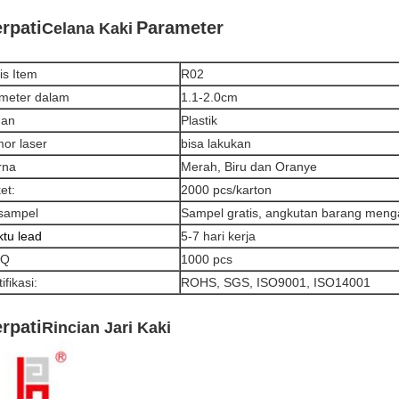
rpati
Parameter
Celana Kaki
is Item
R02
meter dalam
1.1-2.0cm
han
Plastik
or laser
bisa lakukan
rna
Merah, Biru dan Oranye
et:
2000 pcs/karton
 sampel
Sampel gratis, angkutan barang meng
tu lead
5-7 hari kerja
Q
1000 pcs
ifikasi:
ROHS, SGS, ISO9001, ISO14001
rpati
Rincian Jari Kaki