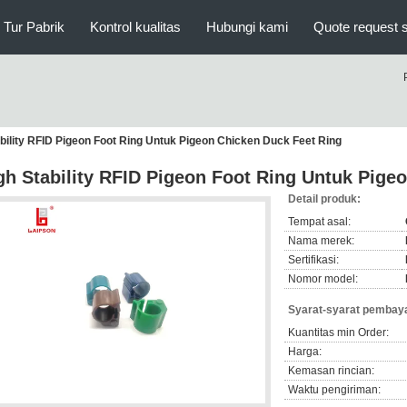
Tur Pabrik
Kontrol kualitas
Hubungi kami
Quote request 
bility RFID Pigeon Foot Ring Untuk Pigeon Chicken Duck Feet Ring
gh Stability RFID Pigeon Foot Ring Untuk Pige
Detail produk:
Tempat asal:
Nama merek:
Sertifikasi:
Nomor model:
Syarat-syarat pembaya
Kuantitas min Order:
Harga:
Kemasan rincian:
Waktu pengiriman: