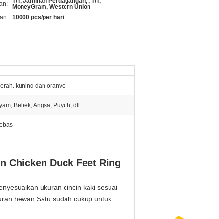
T/T, Jaminan Perdagangan, , T/T,
an:
MoneyGram, Western Union
an:
10000 pcs/per hari
erah, kuning dan oranye
yam, Bebek, Angsa, Puyuh, dll.
ebas
on Chicken Duck Feet Ring
enyesuaikan ukuran cincin kaki sesuai
kuran hewan.Satu sudah cukup untuk