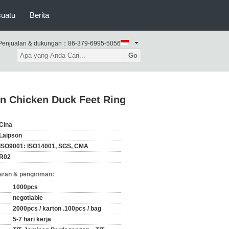
suatu
Berita
Penjualan & dukungan：
86-379-6995-5056
Go
on Chicken Duck Feet Ring
Cina
Laipson
ISO9001: ISO14001, SGS, CMA
R02
ran & pengiriman:
1000pcs
negotiable
2000pcs / karton .100pcs / bag
5-7 hari kerja