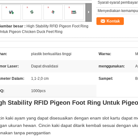
Syarat-syarat pembayar
Menyediakan kemampu
Kontak
Gambar besar :
High Stability RFID Pigeon Foot Ring
ntuk Pigeon Chicken Duck Feet Ring
han:
plastik berkualitas tinggi
Warna:
M
mor Laser:
Dapat divalidasi
menggunakan:
A
ameter Dalam:
1,1-2,0 cm
Sampel:
B
Q:
1000pcs
gh Stability RFID Pigeon Foot Ring Untuk Pige
cin kaki ayam yang dapat disesuaikan dengan enam slot kartu dapat m
gan ukuran hewan. Cincin kaki dapat ditarik kembali sesuai dengan u
unakan tanpa penggantian