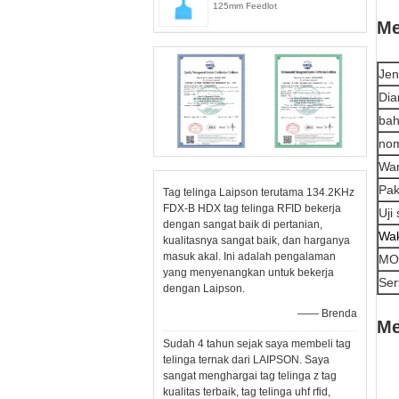
125mm Feedlot
Me
Jen
Dia
ba
nom
Wa
Pak
Tag telinga Laipson terutama 134.2KHz
FDX-B HDX tag telinga RFID bekerja
Uji
dengan sangat baik di pertanian,
Wak
kualitasnya sangat baik, dan harganya
masuk akal. Ini adalah pengalaman
MO
yang menyenangkan untuk bekerja
Sert
dengan Laipson.
—— Brenda
Me
Sudah 4 tahun sejak saya membeli tag
telinga ternak dari LAIPSON. Saya
sangat menghargai tag telinga z tag
kualitas terbaik, tag telinga uhf rfid,