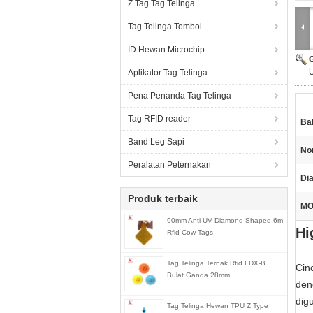
Z Tag Tag Telinga
Tag Telinga Tombol
ID Hewan Microchip
U
Aplikator Tag Telinga
Pena Penanda Tag Telinga
Tag RFID reader
Ba
Band Leg Sapi
No
Peralatan Peternakan
Di
Produk terbaik
MO
90mm Anti UV Diamond Shaped 6m
Hi
Rfid Cow Tags
Tag Telinga Ternak Rfid FDX-B
Cin
Bulat Ganda 28mm
den
dig
Tag Telinga Hewan TPU Z Type