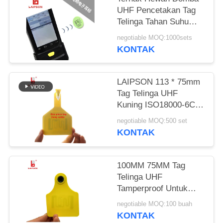
UHF Pencetakan Tag
Telinga Tahan Suhu
Laser
negotiable MOQ:1000sets
KONTAK
LAIPSON 113 * 75mm
Tag Telinga UHF
Kuning ISO18000-6C
(EPC GEN2)
negotiable MOQ:500 set
KONTAK
100MM 75MM Tag
Telinga UHF
Tamperproof Untuk
Identifikasi Kelompok
negotiable MOQ:100 buah
Ternak
KONTAK