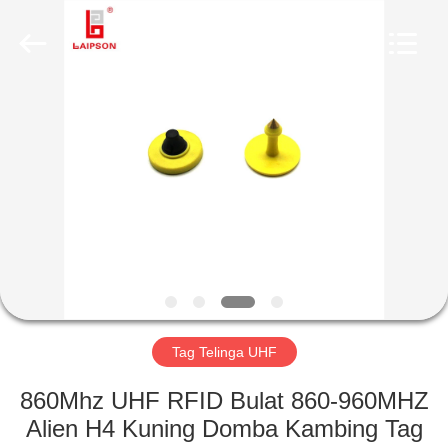
TECHNOLOGY
CO.,
LTD..
All
Rights
Reserved.
Developed
by
RUMAH
ECER
PRODUK
TENTANG
KAMI
TUR
PABRIK
Tag Telinga UHF
860Mhz UHF RFID Bulat 860-960MHZ
KONTROL
Alien H4 Kuning Domba Kambing Tag