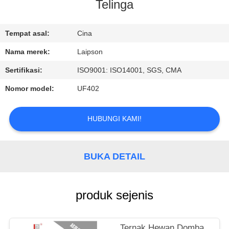
KUALITAS
Telinga
HUBUNGI
Tempat asal:
Cina
KAMI
Nama merek:
Laipson
Sertifikasi:
ISO9001: ISO14001, SGS, CMA
BERITA
Nomor model:
UF402
PERMINTAAN
HUBUNGI KAMI!
PENAWARAN
BUKA DETAIL
SITEMAP
produk sejenis
PRIVACY
POLICY
Ternak Hewan Domba