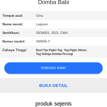
KUALITAS
Domba Babi
HUBUNGI
Tempat asal:
Cina
KAMI
Nama merek:
Laipson
Sertifikasi:
ISO9001, SGS, CMA
BERITA
Nomor model:
VM405-Y
Cahaya Tinggi:
,
,
Basf Tpu Piglet Tag
Tag Piglet 30mm
PERMINTAAN
Tag Telinga Domba Persegi
PENAWARAN
HUBUNGI KAMI!
SITEMAP
BUKA DETAIL
PRIVACY
POLICY
produk sejenis