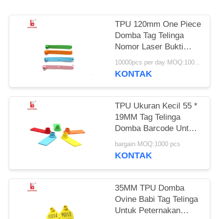
TPU 120mm One Piece
Domba Tag Telinga
Nomor Laser Bukti
Snag / Pencetakan
10000pcs per day MOQ:1000pcs
Kode Bar
KONTAK
TPU Ukuran Kecil 55 *
19MM Tag Telinga
Domba Barcode Untuk
Pertanian
bargain MOQ:1000 pcs
KONTAK
35MM TPU Domba
Ovine Babi Tag Telinga
Untuk Peternakan