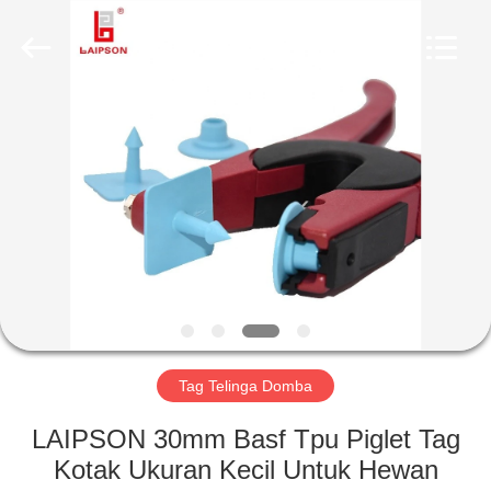
TECHNOLOGY
CO.,
LTD..
All
Rights
Reserved.
Developed
by
RUMAH
ECER
PRODUK
TENTANG
KAMI
TUR
PABRIK
Tag Telinga Domba
LAIPSON 30mm Basf Tpu Piglet Tag
KONTROL
Kotak Ukuran Kecil Untuk Hewan