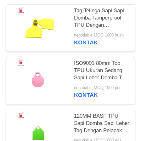
Tag Telinga Sapi Sapi
Domba Tamperproof
TPU Dengan
Pencetakan Laser
negotiable MOQ:1000 buah
Berwarna Kuning
KONTAK
ISO9001 80mm Top
TPU Ukuran Sedang
Sapi Leher Domba Tag
Dengan Nomor
negotiable MOQ:1000 pcs
Pencetakan Laser
KONTAK
120MM BASF TPU
Sapi Domba Sapi Leher
Tag Dengan Pelacakan
Pertanian Logo Dicetak
negotiable MOQ:1000 pcs