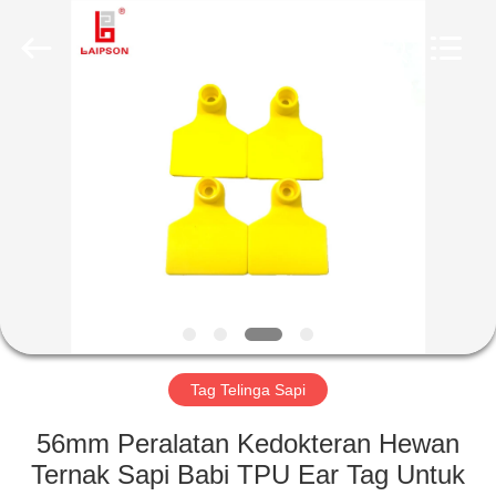
INFORMATION
TECHNOLOGY
CO.,
LTD..
All
Rights
Reserved.
Developed
RUMAH
by
ECER
PRODUK
TENTANG
KAMI
TUR
PABRIK
Tag Telinga Sapi
56mm Peralatan Kedokteran Hewan
KONTROL
Ternak Sapi Babi TPU Ear Tag Untuk