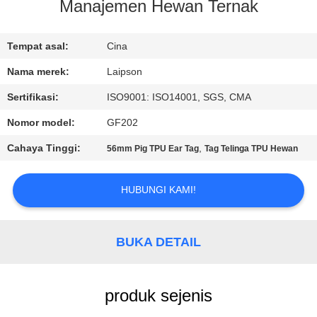
KUALITAS
Manajemen Hewan Ternak
HUBUNGI
Tempat asal:
Cina
KAMI
Nama merek:
Laipson
Sertifikasi:
ISO9001: ISO14001, SGS, CMA
BERITA
Nomor model:
GF202
Cahaya Tinggi:
,
56mm Pig TPU Ear Tag
Tag Telinga TPU Hewan
PERMINTAAN
PENAWARAN
HUBUNGI KAMI!
SITEMAP
BUKA DETAIL
PRIVACY
produk sejenis
POLICY