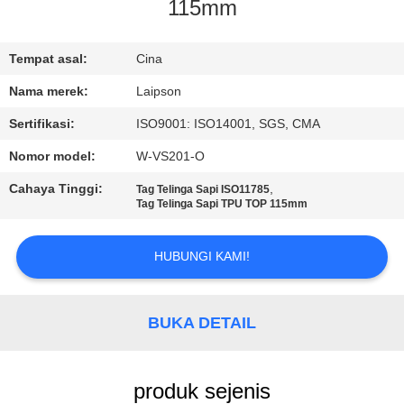
KUALITAS
115mm
HUBUNGI
Tempat asal:
Cina
KAMI
Nama merek:
Laipson
Sertifikasi:
ISO9001: ISO14001, SGS, CMA
BERITA
Nomor model:
W-VS201-O
Cahaya Tinggi:
,
Tag Telinga Sapi ISO11785
PERMINTAAN
Tag Telinga Sapi TPU TOP 115mm
PENAWARAN
HUBUNGI KAMI!
SITEMAP
BUKA DETAIL
PRIVACY
POLICY
produk sejenis