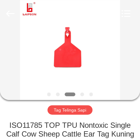
INFORMATION
TECHNOLOGY
CO.,
LTD..
All
Rights
Reserved.
Developed
RUMAH
by
ECER
PRODUK
TENTANG
KAMI
TUR
PABRIK
Tag Telinga Sapi
ISO11785 TOP TPU Nontoxic Single
KONTROL
Calf Cow Sheep Cattle Ear Tag Kuning