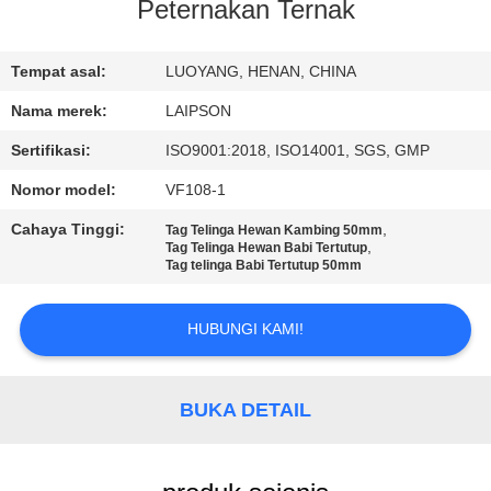
KUALITAS
Peternakan Ternak
HUBUNGI
Tempat asal:
LUOYANG, HENAN, CHINA
KAMI
Nama merek:
LAIPSON
Sertifikasi:
ISO9001:2018, ISO14001, SGS, GMP
BERITA
Nomor model:
VF108-1
Cahaya Tinggi:
,
Tag Telinga Hewan Kambing 50mm
PERMINTAAN
,
Tag Telinga Hewan Babi Tertutup
Tag telinga Babi Tertutup 50mm
PENAWARAN
HUBUNGI KAMI!
SITEMAP
BUKA DETAIL
PRIVACY
POLICY