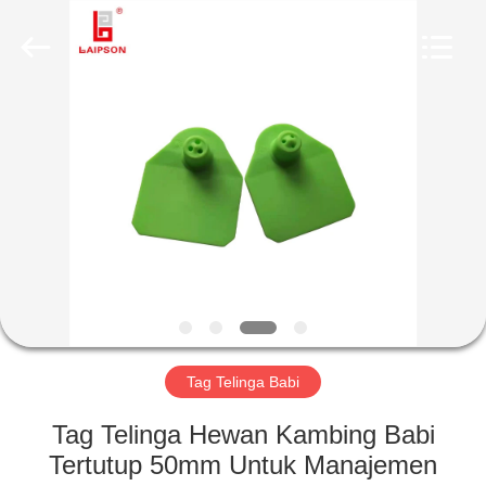
TECHNOLOGY
CO.,
LTD..
All
Rights
Reserved.
Developed
by
RUMAH
ECER
PRODUK
TENTANG
KAMI
TUR
PABRIK
Tag Telinga Babi
Tag Telinga Hewan Kambing Babi
KONTROL
Tertutup 50mm Untuk Manajemen