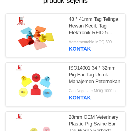
produk sejenis
48 * 41mm Tag Telinga
Hewan Kecil, Tag
Elektronik RFID 5
Warna Tersedia
Agreementable MOQ:500
KONTAK
ISO14001 34 * 32mm
Pig Ear Tag Untuk
Manajemen Peternakan
Can Negotiate MOQ:1000 buah
KONTAK
28mm OEM Veterinary
Plastic Pig Swine Ear
Tag Warna Berbeda