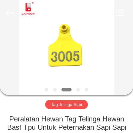
INFORMATION
TECHNOLOGY
CO.,
LTD..
All
Rights
Reserved.
Developed
RUMAH
by
ECER
PRODUK
TENTANG
KAMI
TUR
PABRIK
Tag Telinga Sapi
Peralatan Hewan Tag Telinga Hewan
KONTROL
Basf Tpu Untuk Peternakan Sapi Sapi