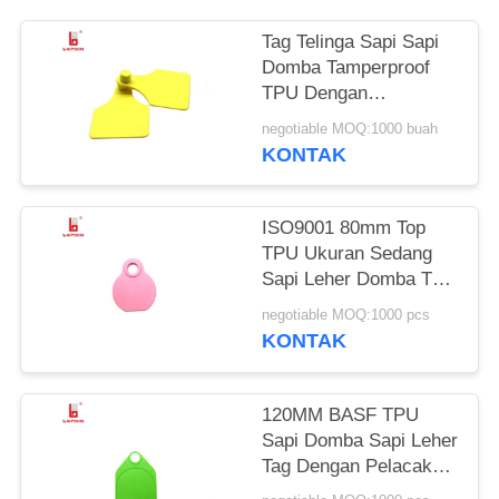
Tag Telinga Sapi Sapi
Domba Tamperproof
TPU Dengan
Pencetakan Laser
negotiable MOQ:1000 buah
Berwarna Kuning
KONTAK
ISO9001 80mm Top
TPU Ukuran Sedang
Sapi Leher Domba Tag
Dengan Nomor
negotiable MOQ:1000 pcs
Pencetakan Laser
KONTAK
120MM BASF TPU
Sapi Domba Sapi Leher
Tag Dengan Pelacakan
Pertanian Logo Dicetak