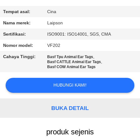
KUALITAS
Tempat asal:
Cina
HUBUNGI
Nama merek:
Laipson
KAMI
Sertifikasi:
ISO9001: ISO14001, SGS, CMA
Nomor model:
VF202
BERITA
Cahaya Tinggi:
,
Basf Tpu Animal Ear Tags
,
Basf CATTLE Animal Ear Tags
Basf COW Animal Ear Tags
PERMINTAAN
PENAWARAN
HUBUNGI KAMI!
SITEMAP
BUKA DETAIL
PRIVACY
POLICY
produk sejenis