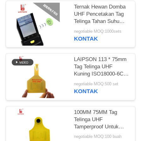
Ternak Hewan Domba
UHF Pencetakan Tag
Telinga Tahan Suhu
Laser
negotiable MOQ:1000sets
KONTAK
LAIPSON 113 * 75mm
Tag Telinga UHF
Kuning ISO18000-6C
(EPC GEN2)
negotiable MOQ:500 set
KONTAK
100MM 75MM Tag
Telinga UHF
Tamperproof Untuk
Identifikasi Kelompok
negotiable MOQ:100 buah