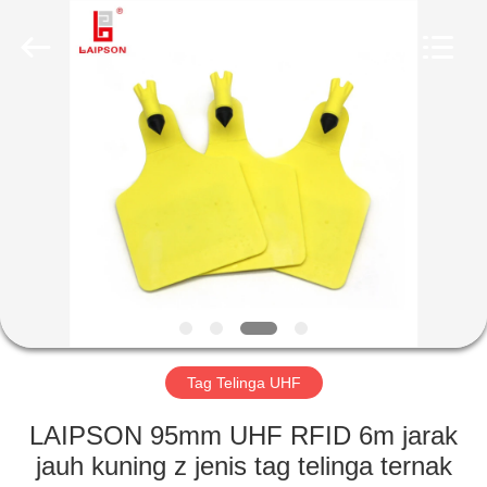
TECHNOLOGY
CO.,
LTD..
All
Rights
Reserved.
Developed
by
RUMAH
ECER
PRODUK
TENTANG
KAMI
TUR
PABRIK
Tag Telinga UHF
LAIPSON 95mm UHF RFID 6m jarak
KONTROL
jauh kuning z jenis tag telinga ternak