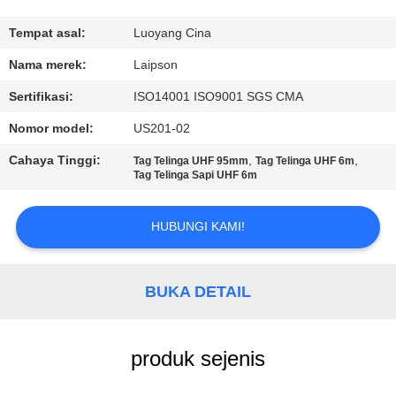
KUALITAS
Tempat asal:
Luoyang Cina
HUBUNGI
Nama merek:
Laipson
KAMI
Sertifikasi:
ISO14001 ISO9001 SGS CMA
Nomor model:
US201-02
BERITA
Cahaya Tinggi:
,
,
Tag Telinga UHF 95mm
Tag Telinga UHF 6m
Tag Telinga Sapi UHF 6m
PERMINTAAN
PENAWARAN
HUBUNGI KAMI!
SITEMAP
BUKA DETAIL
PRIVACY
produk sejenis
POLICY