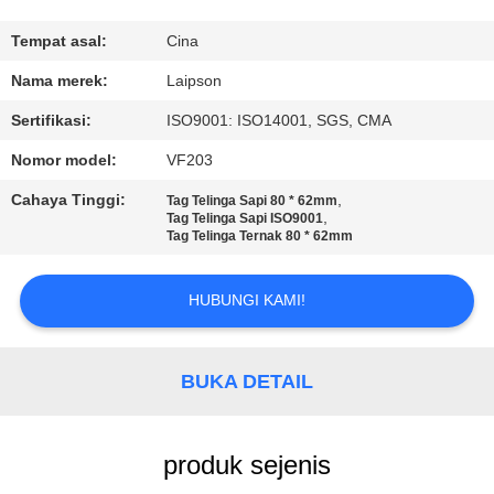
KUALITAS
Tempat asal:
Cina
HUBUNGI
Nama merek:
Laipson
KAMI
Sertifikasi:
ISO9001: ISO14001, SGS, CMA
Nomor model:
VF203
BERITA
Cahaya Tinggi:
,
Tag Telinga Sapi 80 * 62mm
,
Tag Telinga Sapi ISO9001
Tag Telinga Ternak 80 * 62mm
PERMINTAAN
PENAWARAN
HUBUNGI KAMI!
SITEMAP
BUKA DETAIL
PRIVACY
POLICY
produk sejenis