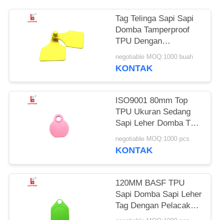
Tag Telinga Sapi Sapi
Domba Tamperproof
TPU Dengan
Pencetakan Laser
negotiable MOQ:1000 buah
Berwarna Kuning
KONTAK
ISO9001 80mm Top
TPU Ukuran Sedang
Sapi Leher Domba Tag
Dengan Nomor
negotiable MOQ:1000 pcs
Pencetakan Laser
KONTAK
120MM BASF TPU
Sapi Domba Sapi Leher
Tag Dengan Pelacakan
Pertanian Logo Dicetak