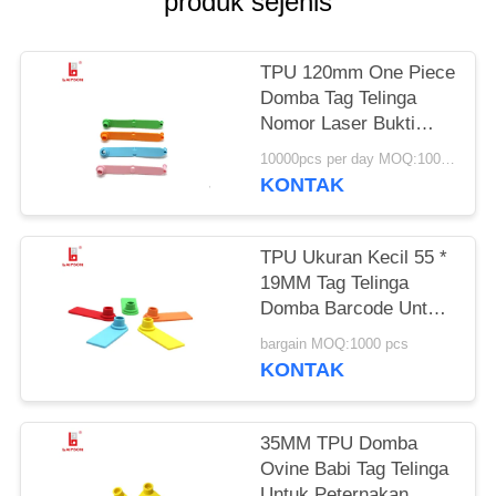
produk sejenis
TPU 120mm One Piece
Domba Tag Telinga
Nomor Laser Bukti
Snag / Pencetakan
10000pcs per day MOQ:1000pcs
Kode Bar
KONTAK
TPU Ukuran Kecil 55 *
19MM Tag Telinga
Domba Barcode Untuk
Pertanian
bargain MOQ:1000 pcs
KONTAK
35MM TPU Domba
Ovine Babi Tag Telinga
Untuk Peternakan