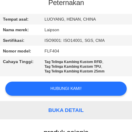
KUALITAS
Peternakan
HUBUNGI
Tempat asal:
LUOYANG, HENAN, CHINA
KAMI
Nama merek:
Laipson
Sertifikasi:
ISO9001: ISO14001, SGS, CMA
BERITA
Nomor model:
FLF404
Cahaya Tinggi:
,
Tag Telinga Kambing Kustom RFID
PERMINTAAN
,
Tag Telinga Kambing Kustom TPU
Tag Telinga Kambing Kustom 25mm
PENAWARAN
HUBUNGI KAMI!
SITEMAP
BUKA DETAIL
PRIVACY
POLICY