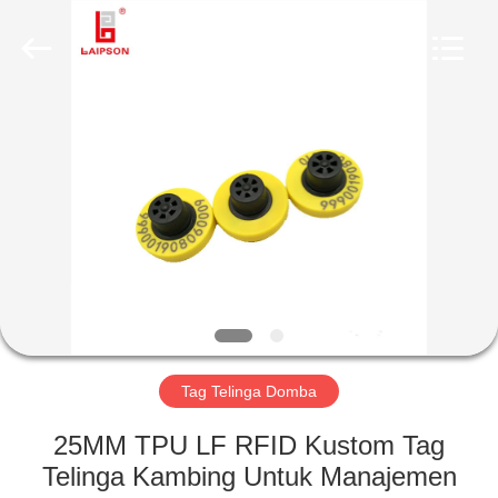
INFORMATION
TECHNOLOGY
CO.,
LTD..
All
Rights
Reserved.
Developed
RUMAH
by
ECER
PRODUK
TENTANG
KAMI
TUR
PABRIK
Tag Telinga Domba
25MM TPU LF RFID Kustom Tag
KONTROL
Telinga Kambing Untuk Manajemen