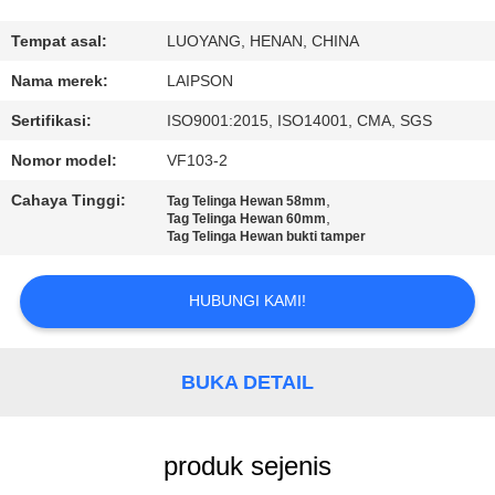
KUALITAS
Tempat asal:
LUOYANG, HENAN, CHINA
HUBUNGI
Nama merek:
LAIPSON
KAMI
Sertifikasi:
ISO9001:2015, ISO14001, CMA, SGS
Nomor model:
VF103-2
BERITA
Cahaya Tinggi:
,
Tag Telinga Hewan 58mm
,
Tag Telinga Hewan 60mm
Tag Telinga Hewan bukti tamper
PERMINTAAN
PENAWARAN
HUBUNGI KAMI!
SITEMAP
BUKA DETAIL
PRIVACY
POLICY
produk sejenis