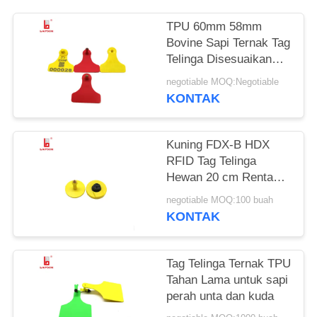
TPU 60mm 58mm
Bovine Sapi Ternak Tag
Telinga Disesuaikan
Warna Tidak Beracun
negotiable MOQ:Negotiable
KONTAK
Kuning FDX-B HDX
RFID Tag Telinga
Hewan 20 cm Rentang
Membaca Untuk
negotiable MOQ:100 buah
Manajemen Pertanian
KONTAK
Tag Telinga Ternak TPU
Tahan Lama untuk sapi
perah unta dan kuda