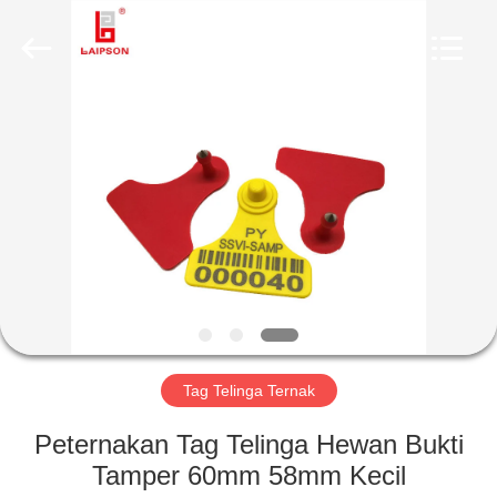
TECHNOLOGY
CO.,
LTD..
All
Rights
Reserved.
Developed
by
RUMAH
ECER
PRODUK
TENTANG
KAMI
TUR
PABRIK
Tag Telinga Ternak
Peternakan Tag Telinga Hewan Bukti
KONTROL
Tamper 60mm 58mm Kecil