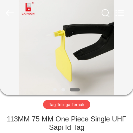
TECHNOLOGY
CO.,
LTD..
All
Rights
Reserved.
Developed
by
RUMAH
ECER
PRODUK
TENTANG
KAMI
TUR
PABRIK
Tag Telinga Ternak
113MM 75 MM One Piece Single UHF
KONTROL
Sapi Id Tag