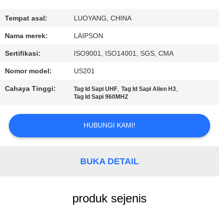
KUALITAS
Tempat asal:
LUOYANG, CHINA
HUBUNGI
Nama merek:
LAIPSON
KAMI
Sertifikasi:
ISO9001, ISO14001, SGS, CMA
Nomor model:
US201
BERITA
Cahaya Tinggi:
,
,
Tag Id Sapi UHF
Tag Id Sapi Alien H3
Tag Id Sapi 960MHZ
PERMINTAAN
PENAWARAN
HUBUNGI KAMI!
SITEMAP
BUKA DETAIL
PRIVACY
produk sejenis
POLICY