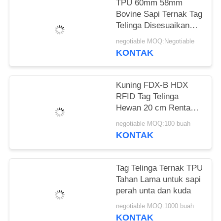
TPU 60mm 58mm
Bovine Sapi Ternak Tag
Telinga Disesuaikan
Warna Tidak Beracun
negotiable MOQ:Negotiable
KONTAK
Kuning FDX-B HDX
RFID Tag Telinga
Hewan 20 cm Rentang
Membaca Untuk
negotiable MOQ:100 buah
Manajemen Pertanian
KONTAK
Tag Telinga Ternak TPU
Tahan Lama untuk sapi
perah unta dan kuda
negotiable MOQ:1000 buah
KONTAK