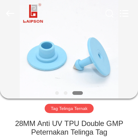
TECHNOLOGY
CO.,
LTD..
All
Rights
Reserved.
Developed
by
RUMAH
ECER
PRODUK
TENTANG
KAMI
TUR
PABRIK
Tag Telinga Ternak
28MM Anti UV TPU Double GMP
KONTROL
Peternakan Telinga Tag