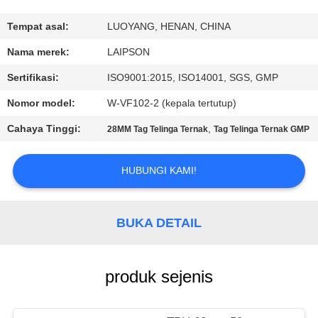
KUALITAS
Tempat asal:
LUOYANG, HENAN, CHINA
HUBUNGI
Nama merek:
LAIPSON
KAMI
Sertifikasi:
ISO9001:2015, ISO14001, SGS, GMP
Nomor model:
W-VF102-2 (kepala tertutup)
BERITA
Cahaya Tinggi:
,
28MM Tag Telinga Ternak
Tag Telinga Ternak GMP
PERMINTAAN
HUBUNGI KAMI!
PENAWARAN
BUKA DETAIL
SITEMAP
PRIVACY
produk sejenis
POLICY