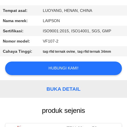
KUALITAS
Tempat asal:
LUOYANG, HENAN, CHINA
HUBUNGI
Nama merek:
LAIPSON
KAMI
Sertifikasi:
ISO9001:2015, ISO14001, SGS, GMP
Nomor model:
VF107-2
BERITA
Cahaya Tinggi:
,
tag rfid ternak ovine
tag rfid ternak 34mm
PERMINTAAN
HUBUNGI KAMI!
PENAWARAN
BUKA DETAIL
SITEMAP
PRIVACY
produk sejenis
POLICY