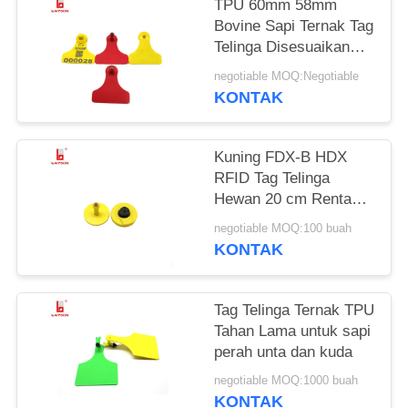
TPU 60mm 58mm
Bovine Sapi Ternak Tag
Telinga Disesuaikan
Warna Tidak Beracun
negotiable MOQ:Negotiable
KONTAK
Kuning FDX-B HDX
RFID Tag Telinga
Hewan 20 cm Rentang
Membaca Untuk
negotiable MOQ:100 buah
Manajemen Pertanian
KONTAK
Tag Telinga Ternak TPU
Tahan Lama untuk sapi
perah unta dan kuda
negotiable MOQ:1000 buah
KONTAK