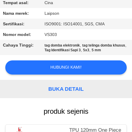
KUALITAS
Tempat asal:
Cina
Nama merek:
Laipson
HUBUNGI
Sertifikasi:
ISO9001: ISO14001, SGS, CMA
KAMI
Nomor model:
VS303
Cahaya Tinggi:
,
,
tag domba elektronik
tag telinga domba khusus
BERITA
,
,
Tag Identifikasi Sapi 3
5x3
5 mm
PERMINTAAN
HUBUNGI KAMI!
PENAWARAN
BUKA DETAIL
SITEMAP
produk sejenis
PRIVACY
POLICY
TPU 120mm One Piece