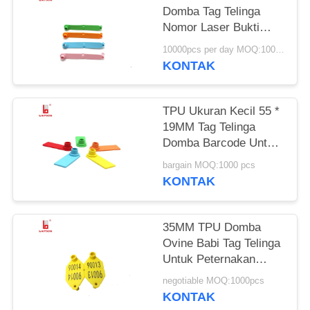
Domba Tag Telinga
Nomor Laser Bukti
Snag / Pencetakan
10000pcs per day MOQ:1000pcs
Kode Bar
KONTAK
TPU Ukuran Kecil 55 *
19MM Tag Telinga
Domba Barcode Untuk
Pertanian
bargain MOQ:1000 pcs
KONTAK
35MM TPU Domba
Ovine Babi Tag Telinga
Untuk Peternakan
Ternak Manajemen
negotiable MOQ:1000pcs
Yang Baik
KONTAK