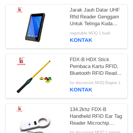
Jarak Jauh Datar UHF
Rfid Reader Genggam
Untuk Telinga Kuda
Sapi Sapi Unta Tags
negotiable MOQ:1 buah
KONTAK
FDX-B HDX Stick
Pembaca Kartu RFID,
Bluetooth RFID Reader
Untuk Tag Telinga
for discussion MOQ:Bagian 1
Ternak
KONTAK
134.2khz FDX-B
Handheld RFID Ear Tag
Reader Microchip
Scanner Untuk
for discussion MOQ:1 potong