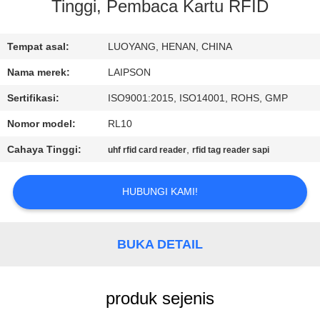
KUALITAS
Tinggi, Pembaca Kartu RFID
HUBUNGI
Tempat asal:
LUOYANG, HENAN, CHINA
KAMI
Nama merek:
LAIPSON
Sertifikasi:
ISO9001:2015, ISO14001, ROHS, GMP
BERITA
Nomor model:
RL10
Cahaya Tinggi:
,
uhf rfid card reader
rfid tag reader sapi
PERMINTAAN
PENAWARAN
HUBUNGI KAMI!
SITEMAP
BUKA DETAIL
PRIVACY
produk sejenis
POLICY