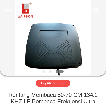
TECHNOLOGY
CO.,
LTD..
All
Rights
Reserved.
Developed
by
RUMAH
ECER
PRODUK
TENTANG
KAMI
TUR
PABRIK
Tag RFID reader
Rentang Membaca 50-70 CM 134.2
KONTROL
KHZ LF Pembaca Frekuensi Ultra