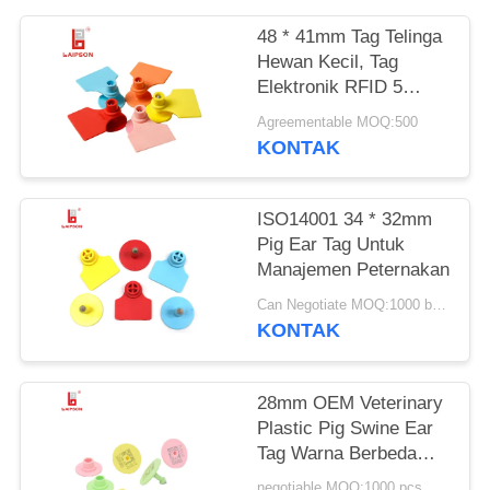
48 * 41mm Tag Telinga
Hewan Kecil, Tag
Elektronik RFID 5
Warna Tersedia
Agreementable MOQ:500
KONTAK
ISO14001 34 * 32mm
Pig Ear Tag Untuk
Manajemen Peternakan
Can Negotiate MOQ:1000 buah
KONTAK
28mm OEM Veterinary
Plastic Pig Swine Ear
Tag Warna Berbeda
Untuk Pertanian
negotiable MOQ:1000 pcs