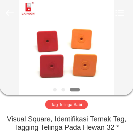
TECHNOLOGY
CO.,
LTD..
All
Rights
Reserved.
Developed
by
RUMAH
ECER
PRODUK
TENTANG
KAMI
TUR
PABRIK
Tag Telinga Babi
Visual Square, Identifikasi Ternak Tag,
KONTROL
Tagging Telinga Pada Hewan 32 *