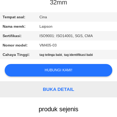
KUALITAS
32mm
HUBUNGI
Tempat asal:
Cina
KAMI
Nama merek:
Laipson
Sertifikasi:
ISO9001: ISO14001, SGS, CMA
BERITA
Nomor model:
VM405-03
Cahaya Tinggi:
,
tag telinga babi
tag identifikasi babi
PERMINTAAN
PENAWARAN
HUBUNGI KAMI!
SITEMAP
BUKA DETAIL
PRIVACY
produk sejenis
POLICY