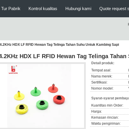
Tur Pabrik
Kontrol kualitas
Hubungi kami
Quote request 
4.2KHz HDX LF RFID Hewan Tag Telinga Tahan Suhu Untuk Kambing Sapi
4.2KHz HDX LF RFID Hewan Tag Telinga Tahan
Detail produk:
Tempat asal:
Nama merek:
Sertifikasi:
Nomor model:
Syarat-syarat pembaya
Kuantitas min Order:
Harga:
Kemasan rincian:
Waktu pengiriman: