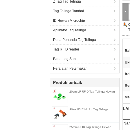
Z Tag Tag Telinga
Tag Telinga Tombol
ID Hewan Microchip
Aplikator Tag Telinga
Pena Penanda Tag Telinga
Tag RFID reader
Ba
Band Leg Sapi
Uku
Peralatan Peternakan
fre
Produk terbaik
Re
20cm LF RFID Tag Telinga Hewan
Me
LAI
Alien H3 Rfid Uhf Tag Telinga
Na
25mm RFID Tag Telinga Hewan