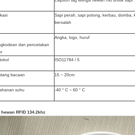
Laipson
tag telinga hewan rfid untuk sapi
ikasi
Sapi perah, sapi potong, kerbau, domba, k
bersalah
Angka, logo, huruf
gkodean dan pencetakan
er
tokol
ISO11784 / 5
tang bacaan
15 ~ 20cm
ahanan suhu
-40 ° C ~ 60 ° C
 hewan RFID 134.2khz