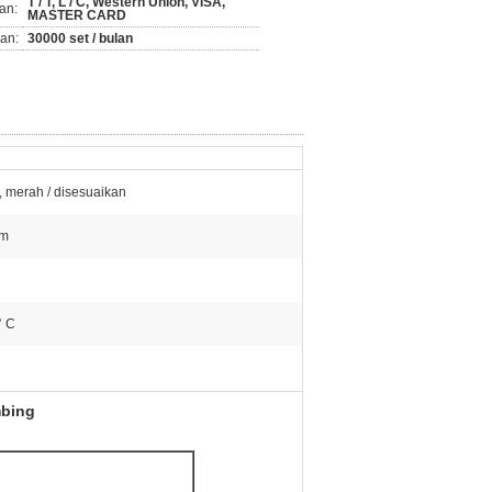
T / T, L / C, Western Union, VISA,
an:
MASTER CARD
an:
30000 set / bulan
u, merah / disesuaikan
mm
° C
mbing