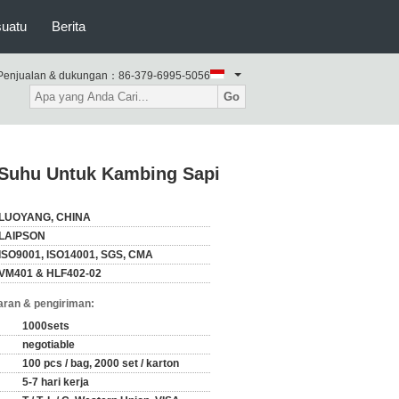
suatu
Berita
Penjualan & dukungan：
86-379-6995-5056
Go
 Suhu Untuk Kambing Sapi
LUOYANG, CHINA
LAIPSON
ISO9001, ISO14001, SGS, CMA
VM401 & HLF402-02
ran & pengiriman:
1000sets
negotiable
100 pcs / bag, 2000 set / karton
5-7 hari kerja