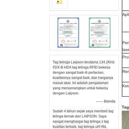
Apl
Pen
las
Pro
Tag telinga Laipson terutama 134.2KHz
FDX-B HDX tag telinga RFID bekerja
Ren
dengan sangat baik di pertanian,
kualitasnya sangat baik, dan harganya
masuk akal. Ini adalah pengalaman
Ket
yang menyenangkan untuk bekerja
dengan Laipson.
—— Brenda
Tag
Sudah 4 tahun sejak saya membeli tag
telinga ternak dari LAIPSON. Saya
sangat menghargai tag telinga z tag
kualitas terbaik, tag telinga uhf rfid,