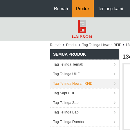
Rumah
Produk
Tentang kami
Rumah
Produk
Tag Telinga Hewan RFID
13
SEMUA PRODUK
13
Tag Telinga Ternak
Tag Telinga UHF
Tag Telinga Hewan RFID
Tag Sapi UHF
Tag Telinga Sapi
Tag Telinga Babi
Tag Telinga Domba