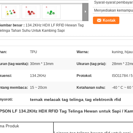
Syarat-syarat pembayar
Menyediakan kemampu
Kontak
Gambar besar :
134.2KHz HDX LF RFID Hewan Tag
Telinga Tahan Suhu Untuk Kambing Sapi
han:
TPU
Warna:
kuning, hija
ran (tag wanita):
30mm * 13mm
Ukuran (tag pria):
28mm * 22
kuensi:
134.2KHz
Protokol:
ISO11784 / 5
ntang membaca:
15 ~ 20cm
Ketahanan suhu:
-40 ° C ~ 60 
ternak melacak tag telinga
tag elektronik rfid
nyoroti:
,
PSON LF 134.2KHz HDX RFID Tag Telinga Hewan untuk Sapi / Ka
ma Produk