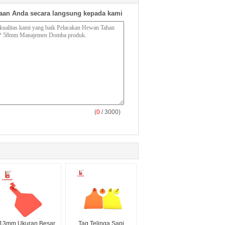
aan Anda secara langsung kepada kami
(
0
/ 3000)
13mm Ukuran Besar
Tag Telinga Sapi