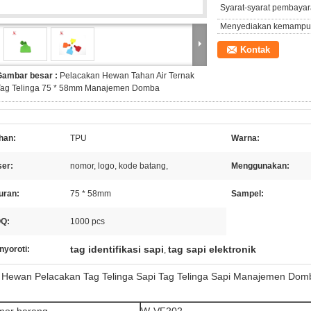
Syarat-syarat pembayar
Menyediakan kemampu
Kontak
Gambar besar :
Pelacakan Hewan Tahan Air Ternak
Tag Telinga 75 * 58mm Manajemen Domba
han:
TPU
Warna:
ser:
nomor, logo, kode batang,
Menggunakan:
uran:
75 * 58mm
Sampel:
Q:
1000 pcs
tag identifikasi sapi
tag sapi elektronik
nyoroti:
,
 Hewan Pelacakan Tag Telinga Sapi Tag Telinga Sapi Manajemen Dom