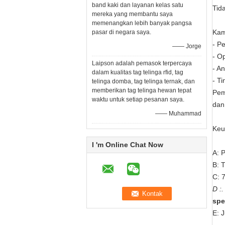
band kaki dan layanan kelas satu
Tid
mereka yang membantu saya
memenangkan lebih banyak pangsa
Kam
pasar di negara saya.
- P
—— Jorge
- O
Laipson adalah pemasok terpercaya
- A
dalam kualitas tag telinga rfid, tag
- T
telinga domba, tag telinga ternak, dan
memberikan tag telinga hewan tepat
Pem
waktu untuk setiap pesanan saya.
dan
—— Muhammad
Keu
I 'm Online Chat Now
A: 
B: 
C: 
D :.
spe
E: 