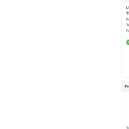
L
T
K
T
F
Pr
T