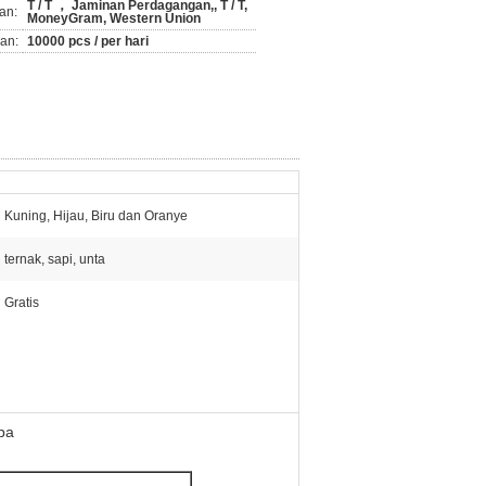
T / T ， Jaminan Perdagangan,, T / T,
an:
MoneyGram, Western Union
an:
10000 pcs / per hari
Kuning, Hijau, Biru dan Oranye
ternak, sapi, unta
Gratis
ba