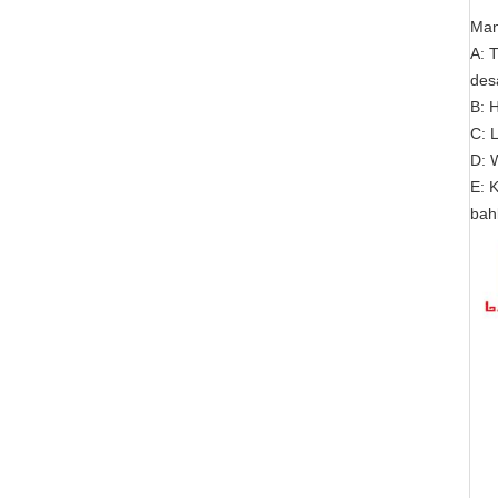
Man
A: 
des
B: 
C: 
D: 
E: 
bah