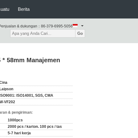
suatu
Berita
Penjualan & dukungan：
86-379-6995-5056
Go
75 * 58mm Manajemen
Cina
Laipson
ISO9001: ISO14001, SGS, CMA
W-VF202
ran & pengiriman:
1000pcs
2000 pcs / karton. 100 pcs / tas
5-7 hari kerja