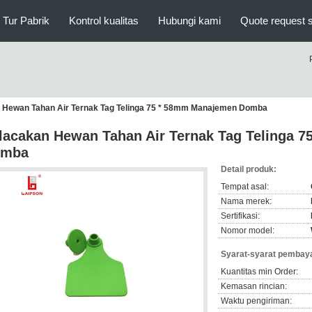
Tur Pabrik
Kontrol kualitas
Hubungi kami
Quote request 
 Hewan Tahan Air Ternak Tag Telinga 75 * 58mm Manajemen Domba
lacakan Hewan Tahan Air Ternak Tag Telinga 
omba
Detail produk:
Tempat asal:
Nama merek:
Sertifikasi:
Nomor model:
Syarat-syarat pembaya
Kuantitas min Order:
Kemasan rincian:
Waktu pengiriman: