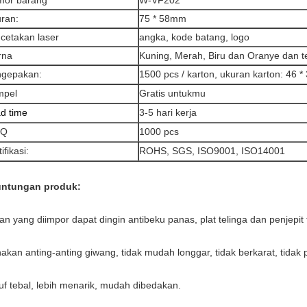
or barang
W-VF202
ran:
75 * 58mm
cetakan laser
angka, kode batang, logo
rna
Kuning, Merah, Biru dan Oranye dan 
gepakan:
1500 pcs / karton, ukuran karton: 46 *
mpel
Gratis untukmu
d time
3-5 hari kerja
Q
1000 pcs
ifikasi:
ROHS, SGS, ISO9001, ISO14001
ntungan produk:
an yang diimpor dapat dingin antibeku panas, plat telinga dan penjepi
akan anting-anting giwang, tidak mudah longgar, tidak berkarat, tidak 
uf tebal, lebih menarik, mudah dibedakan.