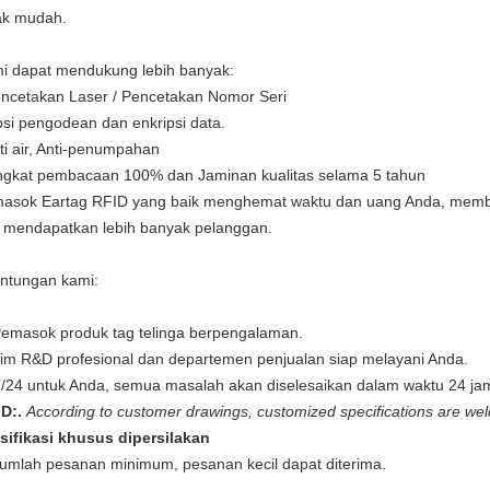
ak mudah.
i dapat mendukung lebih banyak:
encetakan Laser / Pencetakan Nomor Seri
psi pengodean dan enkripsi data.
nti air, Anti-penumpahan
ingkat pembacaan 100% dan Jaminan kualitas selama 5 tahun
asok Eartag RFID yang baik menghemat waktu dan uang Anda, memb
 mendapatkan lebih banyak pelanggan.
ntungan kami:
Pemasok produk tag telinga berpengalaman.
Tim R&D profesional dan departemen penjualan siap melayani Anda.
7/24 untuk Anda, semua masalah akan diselesaikan dalam waktu 24 ja
D:.
According to customer drawings, customized specifications are we
sifikasi khusus dipersilakan
Jumlah pesanan minimum, pesanan kecil dapat diterima.