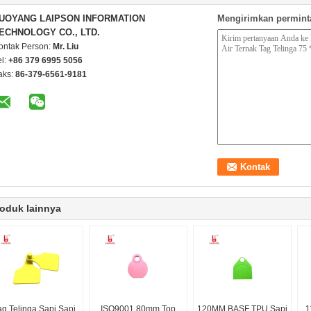
UOYANG LAIPSON INFORMATION
Mengirimkan permint
ECHNOLOGY CO., LTD.
ontak Person:
Mr. Liu
el:
+86 379 6995 5056
aks:
86-379-6561-9181
oduk lainnya
ag Telinga Sapi Sapi
ISO9001 80mm Top
120MM BASF TPU Sapi
1