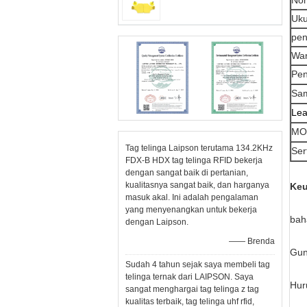
Nom
Uku
pen
Wa
Pen
Sa
Lea
MO
Tag telinga Laipson terutama 134.2KHz
Sert
FDX-B HDX tag telinga RFID bekerja
dengan sangat baik di pertanian,
kualitasnya sangat baik, dan harganya
Keu
masuk akal. Ini adalah pengalaman
yang menyenangkan untuk bekerja
bah
dengan Laipson.
—— Brenda
Gun
Sudah 4 tahun sejak saya membeli tag
telinga ternak dari LAIPSON. Saya
Hur
sangat menghargai tag telinga z tag
kualitas terbaik, tag telinga uhf rfid,