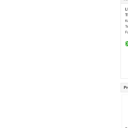
L
T
K
T
F
Pr