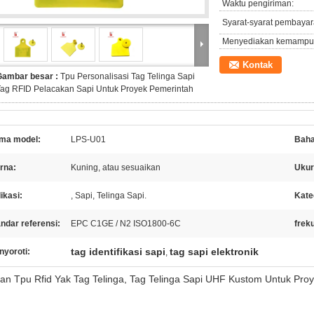
Waktu pengiriman:
Syarat-syarat pembayar
Menyediakan kemampu
Kontak
Gambar besar :
Tpu Personalisasi Tag Telinga Sapi
ag RFID Pelacakan Sapi Untuk Proyek Pemerintah
ma model:
LPS-U01
Baha
rna:
Kuning, atau sesuaikan
Ukur
ikasi:
, Sapi, Telinga Sapi.
Kate
ndar referensi:
EPC C1GE / N2 ISO1800-6C
frek
tag identifikasi sapi
tag sapi elektronik
nyoroti:
,
an Tpu Rfid Yak Tag Telinga, Tag Telinga Sapi UHF Kustom Untuk Pro