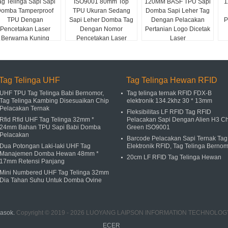
ag Telinga Sapi Sapi
ISO9001 80mm Top
120MM BASF TPU Sapi
1
omba Tamperproof
TPU Ukuran Sedang
Domba Sapi Leher Tag
TPU Dengan
Sapi Leher Domba Tag
Dengan Pelacakan
P
Pencetakan Laser
Dengan Nomor
Pertanian Logo Dicetak
Berwarna Kuning
Pencetakan Laser
Laser
Tag Telinga UHF
Tag Telinga Hewan RFID
UHF TPU Tag Telinga Babi Bernomor,
Tag telinga ternak RFID FDX-B
Tag Telinga Kambing Disesuaikan Chip
elektronik 134.2khz 30 * 13mm
Pelacakan Ternak
Fleksibilitas LF RFID Tag RFID
Rfid Rfid UHF Tag Telinga 32mm *
Pelacakan Sapi Dengan Alien H3 Ch
24mm Bahan TPU Sapi Babi Domba
Green ISO9001
Pelacakan
Barcode Pelacakan Sapi Ternak Tag
Dua Potongan Laki-laki UHF Tag
Elektronik RFID, Tag Telinga Berno
Manajemen Domba Hewan 48mm *
20cm LF RFID Tag Telinga Hewan
17mm Retensi Panjang
Mini Numbered UHF Tag Telinga 32mm
Dia Tahan Suhu Untuk Domba Ovine
masok.
Copyright © 2019 - 2026 LUOYANG LAIPSON INFORMATION TECHNOLOGY CO.
ECER