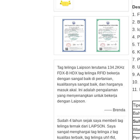
Des
1. F
2. B
3. I
4. 
5. 
6. 
7. 
8. U
Tag telinga Laipson terutama 134.2KHz
FDX-B HDX tag telinga RFID bekerja
9. A
dengan sangat baik di pertanian,
10.
kualitasnya sangat baik, dan harganya
11.
masuk akal. Ini adalah pengalaman
yang menyenangkan untuk bekerja
dengan Laipson.
Tip
—— Brenda
Ba
Sudah 4 tahun sejak saya membeli tag
Suh
telinga ternak dari LAIPSON. Saya
Wa
sangat menghargai tag telinga z tag
Pe
kualitas terbaik, tag telinga uhf rfid,