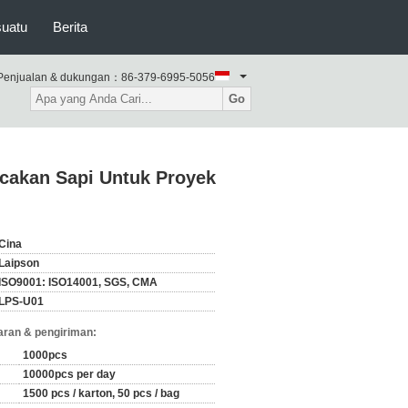
suatu
Berita
Penjualan & dukungan：
86-379-6995-5056
Go
acakan Sapi Untuk Proyek
Cina
Laipson
ISO9001: ISO14001, SGS, CMA
LPS-U01
ran & pengiriman:
1000pcs
10000pcs per day
1500 pcs / karton, 50 pcs / bag