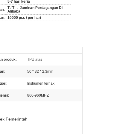
5-7 hari kerja
T / T ， Jaminan Perdagangan Di
an:
Alibaba
an:
10000 pcs / per hari
n produk:
TPU atas
an:
50 * 32 * 2.3mm
gori:
Instrumen ternak
uensi:
860-960MHZ
yek Pemerintah