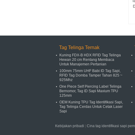
T
D
Tag Telinga Ternak
Kuning FDX-B HDX RFID Tag Telinga
Hewan 20 cm Rentang Membaca
Untuk Manajemen Pertanian
100mm 75mm UHF Babi ID Tag Sapi,
RFID Tag Domba Tamper Tahan 825 ~
925Mhz
One Piece Self Piercing Label Telinga
Bernomor, Tag ID Sapi Maxium TPU
125mm
OEM Kuning TPU Tag Identifikasi Sapi,
Tag Telinga Cerdas Untuk Cetak Laser
Sapi
Kebijakan pribadi
|
Cina tag identifikasi sapi pe