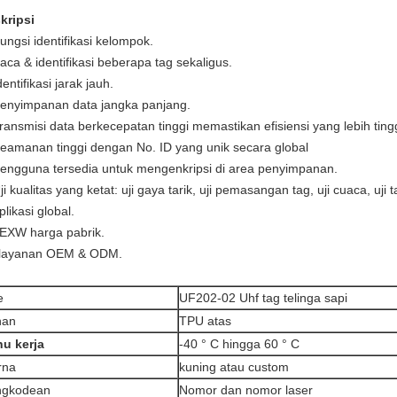
kripsi
ungsi identifikasi kelompok.
aca & identifikasi beberapa tag sekaligus.
dentifikasi jarak jauh.
Penyimpanan data jangka panjang.
Transmisi data berkecepatan tinggi memastikan efisiensi yang lebih tingg
Keamanan tinggi dengan No. ID yang unik secara global
Pengguna tersedia untuk mengenkripsi di area penyimpanan.
ji kualitas yang ketat: uji gaya tarik, uji pemasangan tag, uji cuaca, uji t
plikasi global.
 EXW harga pabrik.
 layanan OEM & ODM.
e
UF202-02 Uhf tag telinga sapi
han
TPU atas
u kerja
-40 ° C hingga 60 ° C
rna
kuning atau custom
ngkodean
Nomor dan nomor laser