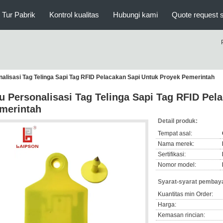
Tur Pabrik
Kontrol kualitas
Hubungi kami
Quote request 
alisasi Tag Telinga Sapi Tag RFID Pelacakan Sapi Untuk Proyek Pemerintah
u Personalisasi Tag Telinga Sapi Tag RFID Pel
merintah
Detail produk:
Tempat asal:
Nama merek:
Sertifikasi:
Nomor model:
Syarat-syarat pembaya
Kuantitas min Order:
Harga:
Kemasan rincian: