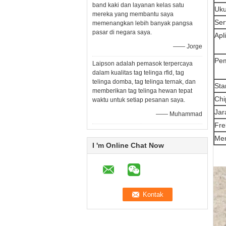
band kaki dan layanan kelas satu
Uku
mereka yang membantu saya
Sert
memenangkan lebih banyak pangsa
pasar di negara saya.
Apl
—— Jorge
Pe
Laipson adalah pemasok terpercaya
dalam kualitas tag telinga rfid, tag
telinga domba, tag telinga ternak, dan
Sta
memberikan tag telinga hewan tepat
Chi
waktu untuk setiap pesanan saya.
Jar
—— Muhammad
Fre
Me
I 'm Online Chat Now