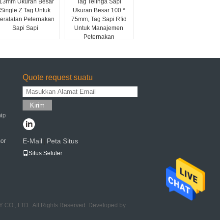
13mm Ukuran Besar
Tag Telinga Sapi
Single Z Tag Untuk
Ukuran Besar 100 *
eralatan Peternakan
75mm, Tag Sapi Rfid
Sapi Sapi
Untuk Manajemen
Peternakan
Quote request suatu
Kirim
ip
E-Mail
Peta Situs
mor
|
Situs Seluler
, LTD.. All Rights Reserved. Developed by