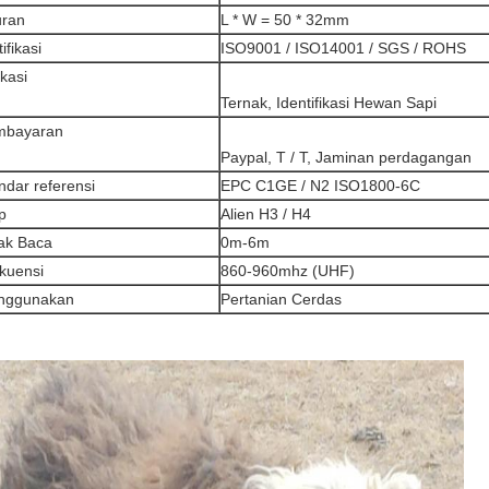
ran
L * W = 50 * 32mm
ifikasi
ISO9001 / ISO14001 / SGS / ROHS
ikasi
Ternak, Identifikasi Hewan Sapi
mbayaran
Paypal, T / T, Jaminan perdagangan
ndar referensi
EPC C1GE / N2 ISO1800-6C
p
Alien H3 / H4
ak Baca
0m-6m
kuensi
860-960mhz (UHF)
nggunakan
Pertanian Cerdas