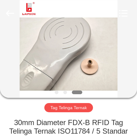
TECHNOLOGY
CO.,
LTD..
All
Rights
Reserved.
Developed
by
RUMAH
ECER
PRODUK
TENTANG
KAMI
TUR
PABRIK
Tag Telinga Ternak
30mm Diameter FDX-B RFID Tag
KONTROL
Telinga Ternak ISO11784 / 5 Standar