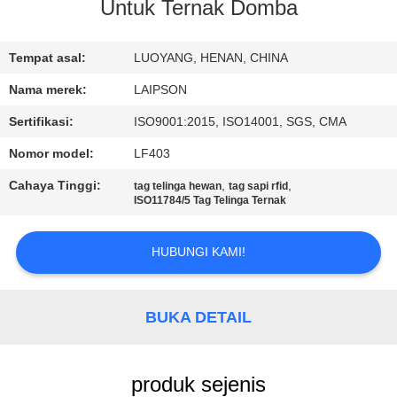
KUALITAS
Untuk Ternak Domba
HUBUNGI
Tempat asal:
LUOYANG, HENAN, CHINA
KAMI
Nama merek:
LAIPSON
Sertifikasi:
ISO9001:2015, ISO14001, SGS, CMA
BERITA
Nomor model:
LF403
Cahaya Tinggi:
,
,
tag telinga hewan
tag sapi rfid
PERMINTAAN
ISO11784/5 Tag Telinga Ternak
PENAWARAN
HUBUNGI KAMI!
SITEMAP
BUKA DETAIL
PRIVACY
POLICY
produk sejenis