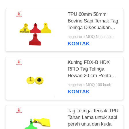
TPU 60mm 58mm
Bovine Sapi Ternak Tag
Telinga Disesuaikan
Warna Tidak Beracun
negotiable MOQ:Negotiable
KONTAK
Kuning FDX-B HDX
RFID Tag Telinga
Hewan 20 cm Rentang
Membaca Untuk
negotiable MOQ:100 buah
Manajemen Pertanian
KONTAK
Tag Telinga Ternak TPU
Tahan Lama untuk sapi
perah unta dan kuda