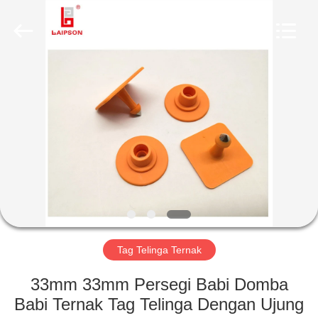
TECHNOLOGY
CO.,
LTD..
All
Rights
Reserved.
Developed
by
RUMAH
ECER
PRODUK
TENTANG
KAMI
TUR
PABRIK
Tag Telinga Ternak
33mm 33mm Persegi Babi Domba
KONTROL
Babi Ternak Tag Telinga Dengan Ujung