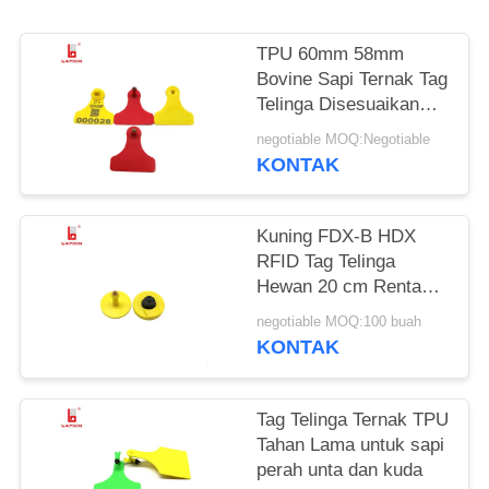
TPU 60mm 58mm
Bovine Sapi Ternak Tag
Telinga Disesuaikan
Warna Tidak Beracun
negotiable MOQ:Negotiable
KONTAK
Kuning FDX-B HDX
RFID Tag Telinga
Hewan 20 cm Rentang
Membaca Untuk
negotiable MOQ:100 buah
Manajemen Pertanian
KONTAK
Tag Telinga Ternak TPU
Tahan Lama untuk sapi
perah unta dan kuda