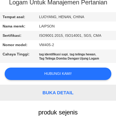
KUALITAS
Logam Untuk Manajemen Pertanian
HUBUNGI
Tempat asal:
LUOYANG, HENAN, CHINA
KAMI
Nama merek:
LAIPSON
Sertifikasi:
ISO9001:2015, ISO14001, SGS, CMA
BERITA
Nomor model:
VM405-2
Cahaya Tinggi:
,
,
tag identifikasi sapi
tag telinga hewan
PERMINTAAN
Tag Telinga Domba Dengan Ujung Logam
PENAWARAN
HUBUNGI KAMI!
SITEMAP
BUKA DETAIL
PRIVACY
POLICY
produk sejenis